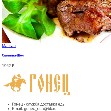
Мангал
Свинина-Шея
1962
₽
Гонец - служба доставки еды
Email:
gonec_eda@bk.ru