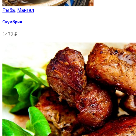
Рыба
Мангал
,
Скумбрия
1472
₽