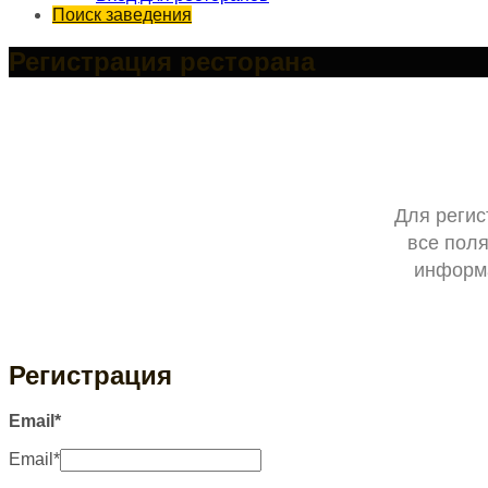
Поиск заведения
Регистрация ресторана
Для регис
все поля
информа
Регистрация
Email
*
Email
*