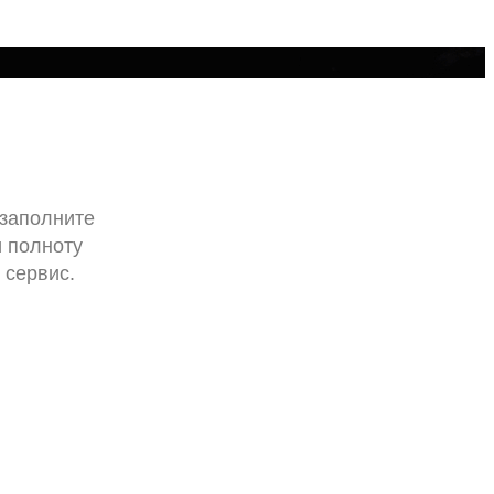
 заполните
и полноту
 сервис.