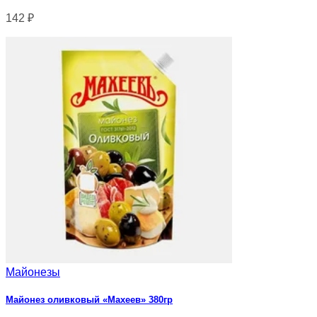
142
₽
Майонезы
Майонез оливковый «Махеев» 380гр