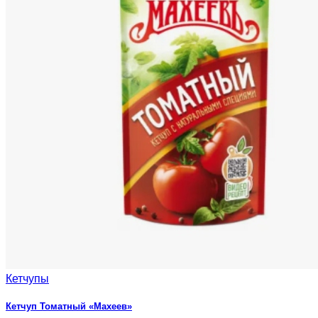
Кетчупы
Кетчуп Томатный «Махеев»