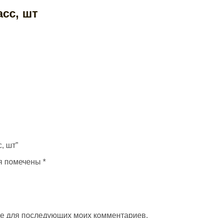
асс, шт
с, шт”
я помечены
*
ере для последующих моих комментариев.