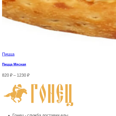
Пицца
Пицца Мясная
820
₽
–
1230
₽
Гонец - служба доставки еды