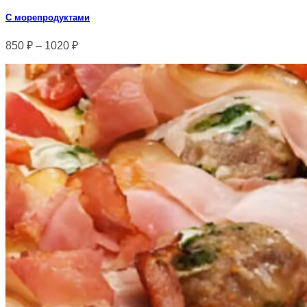
С морепродуктами
850
₽
–
1020
₽