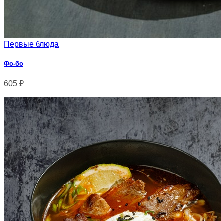
Первые блюда
Фо-бо
605
₽