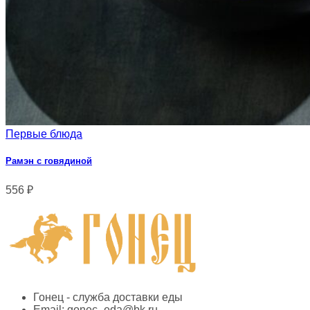
Первые блюда
Рамэн с говядиной
556
₽
Гонец - служба доставки еды
Email:
gonec_eda@bk.ru