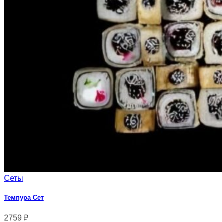
Сеты
Темпура Сет
2759
₽