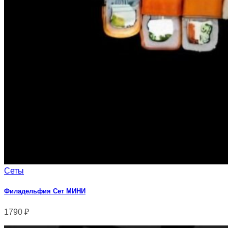
Сеты
Филадельфия Сет МИНИ
1790
₽