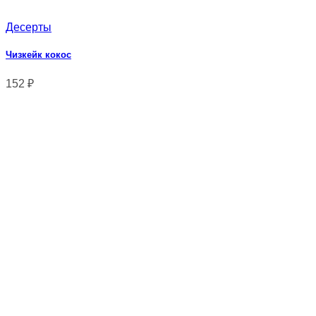
Десерты
Чизкейк кокос
152
₽