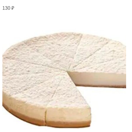
130
₽