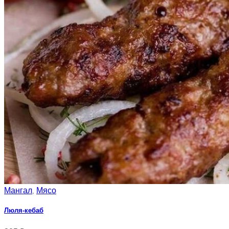
Мангал
Мясо
,
Люля-кебаб