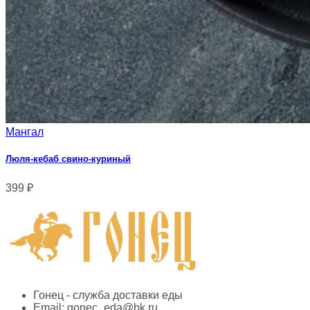
Мангал
Люля-кебаб свино-куриный
399
₽
Гонец - служба доставки еды
Email:
gonec_eda@bk.ru