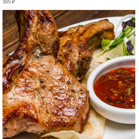
305
₽