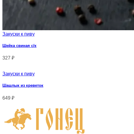
Закуски к пиву
Шейка свиная с/к
327
₽
Закуски к пиву
Шашлык из креветок
649
₽