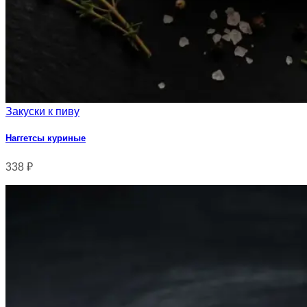
Закуски к пиву
Наггетсы куриные
338
₽