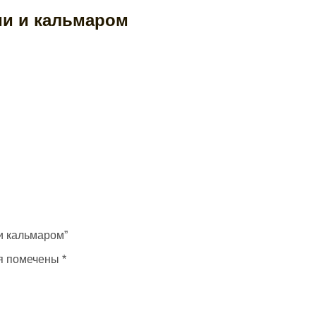
ми и кальмаром
 и кальмаром”
я помечены
*