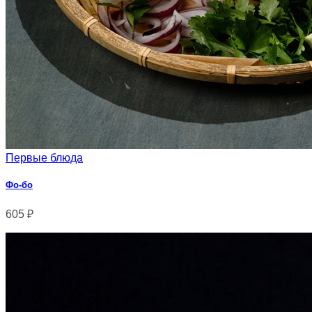
Первые блюда
Фо-бо
605
₽