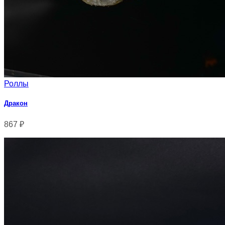
Роллы
Дракон
867
₽