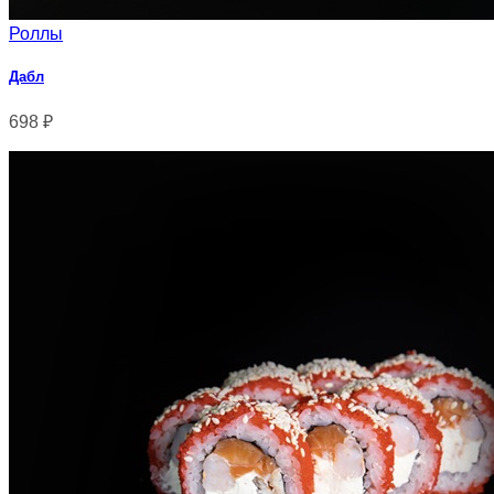
Роллы
Дабл
698
₽