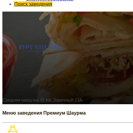
Поиск заведения
,
Средняя нагрузка 🟡
Кв. Заречный 13А
Меню заведения Премиум Шаурма