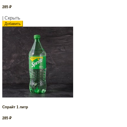
285
₽
| Скрыть
Добавить
Спрайт 1 литр
285
₽