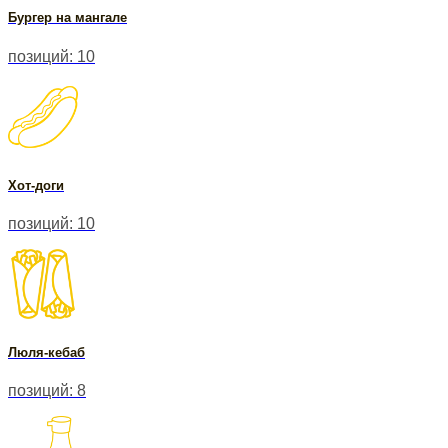
Бургер на мангале
позиций: 10
Хот-доги
позиций: 10
Люля-кебаб
позиций: 8