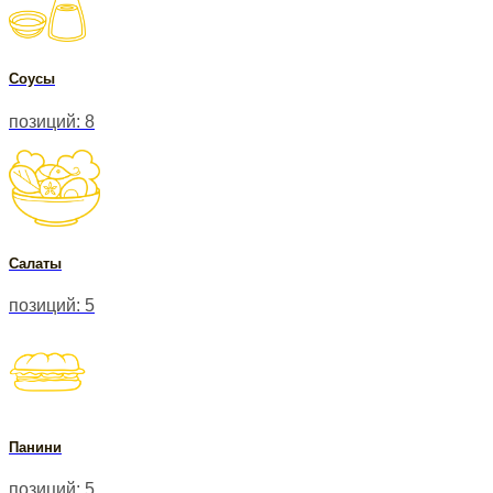
Соусы
позиций: 8
Салаты
позиций: 5
Панини
позиций: 5