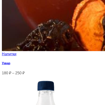
Напитки
Узвар
180
₽
–
250
₽