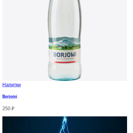
Напитки
Borjomi
250
₽