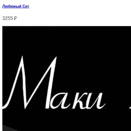
Любимый Сет
3255
₽