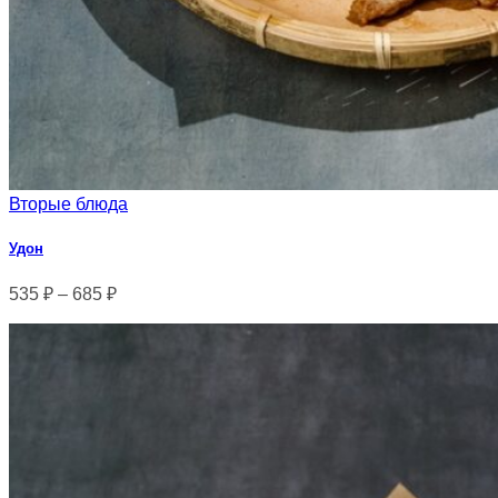
Вторые блюда
Удон
535
₽
–
685
₽