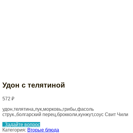
Удон с телятиной
572
₽
удон,телятина,лук,морковь,грибы,фасоль
струк.,болгарский перец,брокколи,кунжут,соус Свит Чили
Задайте вопрос
Категория:
Вторые блюда