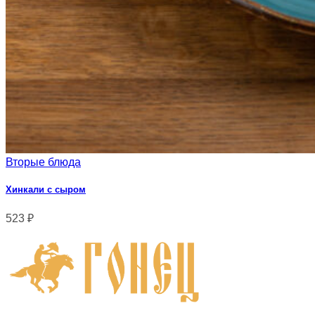
Вторые блюда
Хинкали с сыром
523
₽