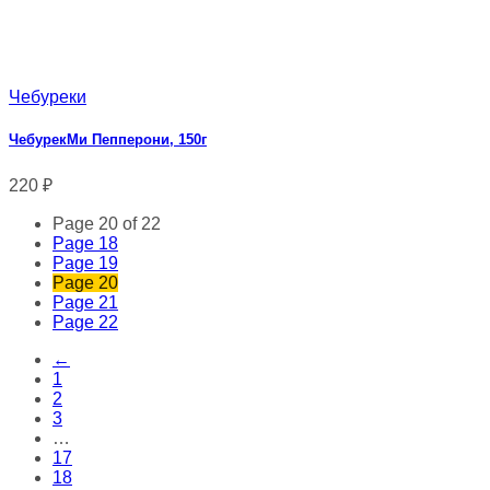
Чебуреки
ЧебурекМи Пепперони, 150г
220
₽
Page 20 of 22
Page
18
Page
19
Page
20
Page
21
Page
22
←
1
2
3
…
17
18