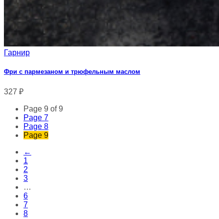
Гарнир
Фри с пармезаном и трюфельным маслом
327
₽
Page 9 of 9
Page
7
Page
8
Page
9
←
1
2
3
…
6
7
8