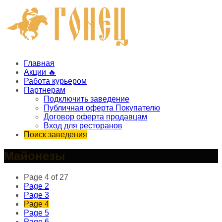
Главная
Акции 🔥
Работа курьером
Партнерам
Подключить заведение
Публичная оферта Покупателю
Договор оферта продавцам
Вход для ресторанов
Поиск заведения
Майонезы
Page 4 of 27
Page
2
Page
3
Page
4
Page
5
Page
6