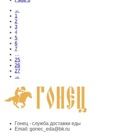
←
1
2
3
4
5
6
7
…
25
26
27
→
Гонец - служба доставки еды
Email:
gonec_eda@bk.ru