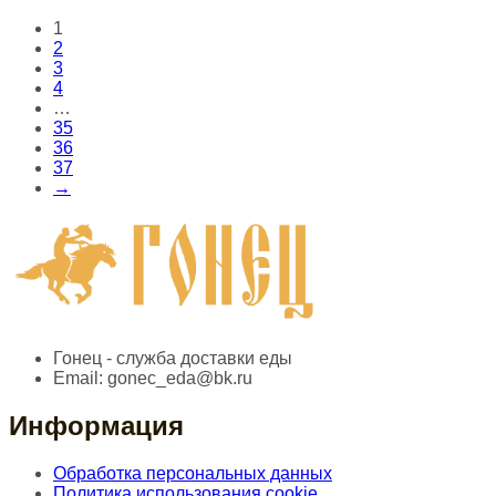
1
2
3
4
…
35
36
37
→
Гонец - служба доставки еды
Email:
gonec_eda@bk.ru
Информация
Обработка персональных данных
Политика использования cookie