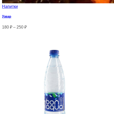
Напитки
Узвар
180
₽
–
250
₽