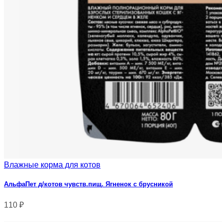
Влажные корма для котов
АльфаПет д/котов чувств.пищ. Ягненок с брусникой
110
₽