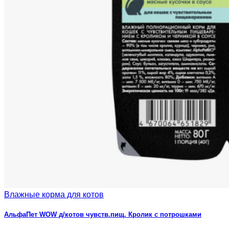
Влажные корма для котов
АльфаПет WOW д/котов чувств.пищ. Кролик с потрошками