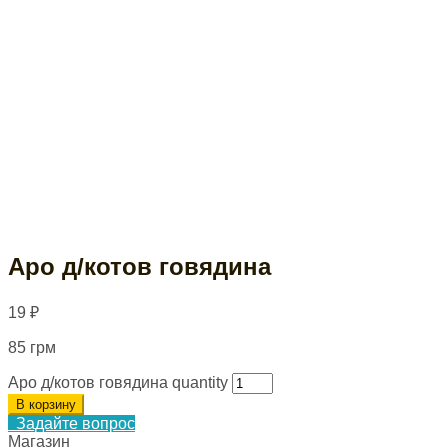
Аро д/котов говядина
19
₽
85 грм
Аро д/котов говядина quantity
В корзину
Задайте вопрос
Магазин