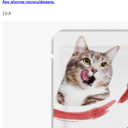
Аро д/котов лосось/форель
19
₽