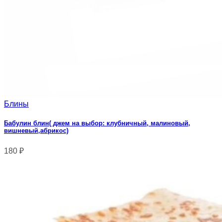
Блины
Бабулин блин( джем на выбор: клубничный, малиновый,
вишневый,абрикос)
180
₽