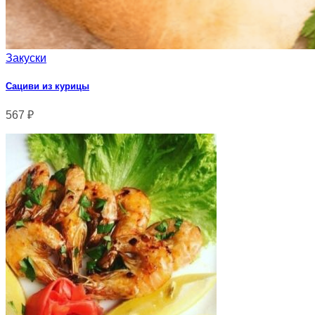
Закуски
Сациви из курицы
567
₽