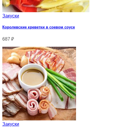
Закуски
Королевские креветки в соевом соусе
687
₽
Закуски