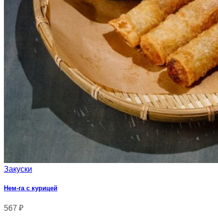
Закуски
Нем-га с курицей
567
₽