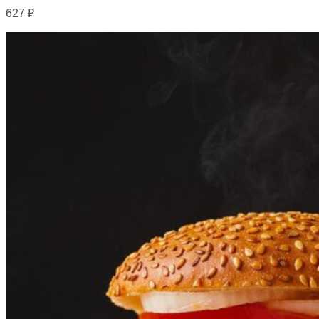
627
₽