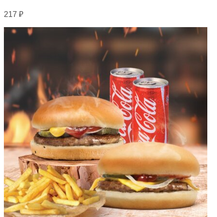
217
₽