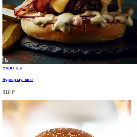
Бургеры
Бургер му- хрю
818
₽