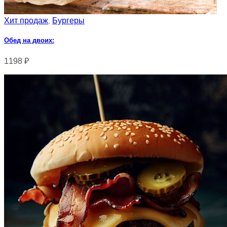
Хит продаж
Бургеры
,
Обед на двоих:
1198
₽