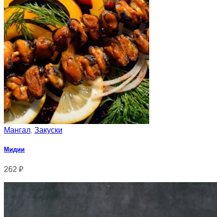
Мангал
Закуски
,
Мидии
262
₽