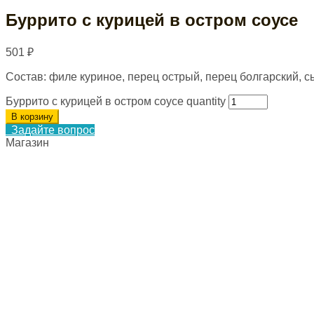
Буррито с курицей в остром соусе
501
₽
Состав: филе куриное, перец острый, перец болгарский, сыр
Буррито с курицей в остром соусе quantity
В корзину
Задайте вопрос
Магазин