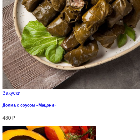
Закуски
Долма с соусом «Мацони»
480
₽