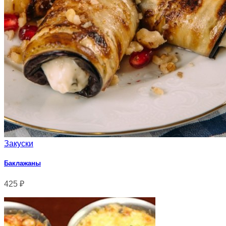
Закуски
Баклажаны
425
₽