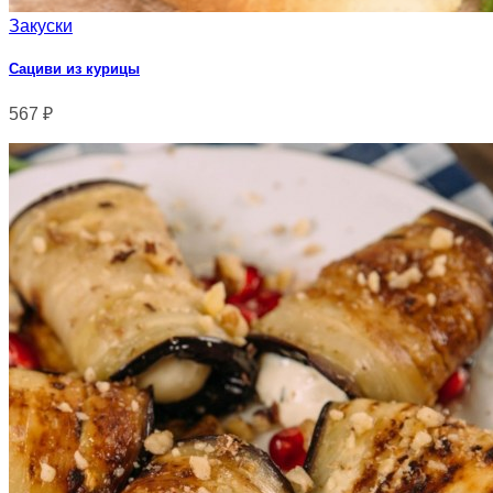
Закуски
Сациви из курицы
567
₽