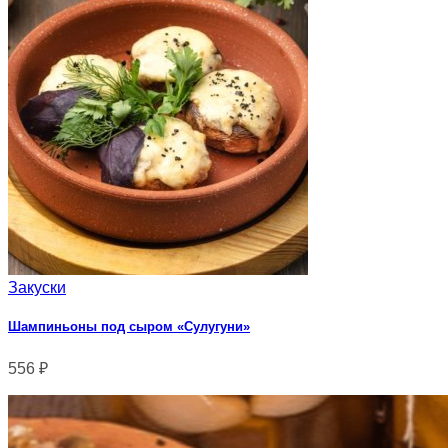
Закуски
Шампиньоны под сыром «Сулугуни»
556
₽