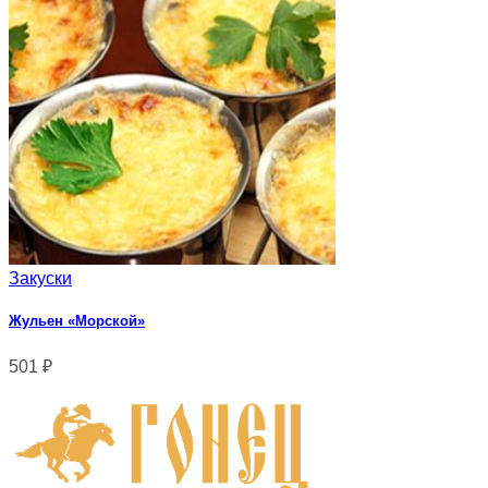
Закуски
Жульен «Морской»
501
₽