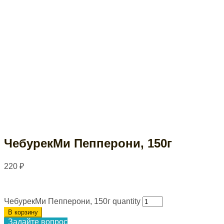
ЧебурекМи Пепперони, 150г
220
₽
ЧебурекМи Пепперони, 150г quantity
В корзину
Задайте вопрос