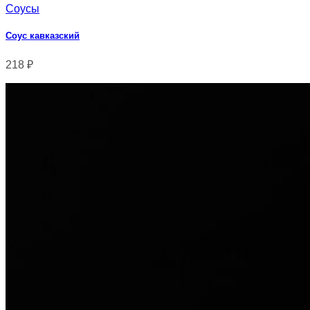
Соусы
Соус кавказский
218
₽