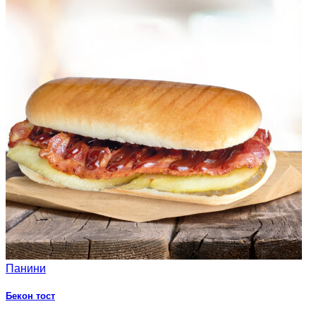
Панини
Бекон тост