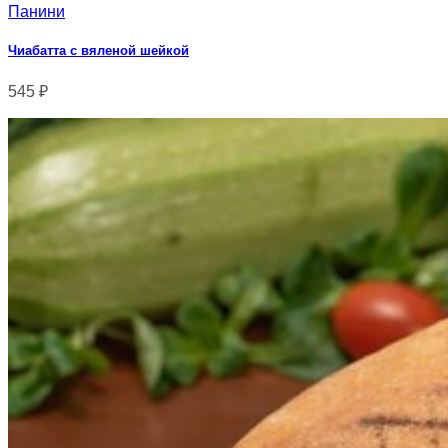
Панини
Чиабатта с вяленой шейкой
545
₽