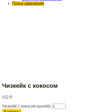
Поиск заведения
Чизкейк с кокосом
152
₽
Чизкейк с кокосом quantity
В корзину