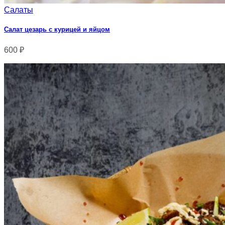
Салаты
Салат цезарь с курицей и яйцом
600
₽