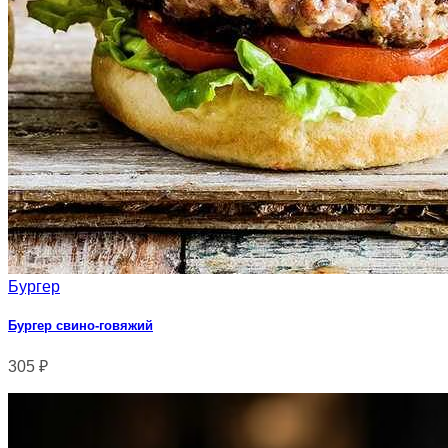
Бургер
Бургер свино-говяжий
305
₽