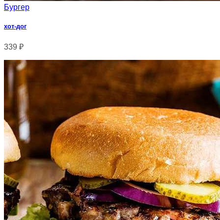
Бургер
хот-дог
339
₽