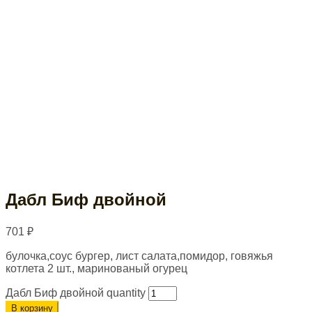
Дабл Биф двойной
701
₽
булочка,соус бургер, лист салата,помидор, говяжья
котлета 2 шт., маринованый огурец
Дабл Биф двойной quantity
В корзину