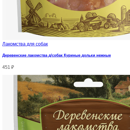
Лакомства для собак
Деревенские лакомства д/собак Куриные дольки нежные
451
₽