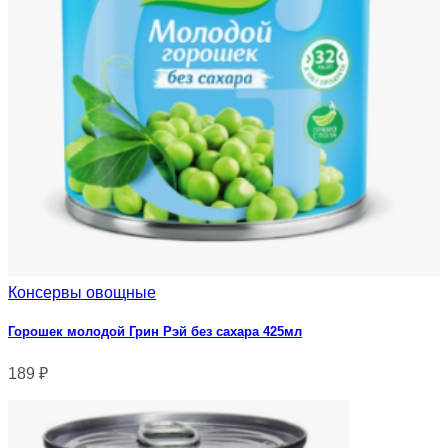
Консервы овощные
Горошек молодой Грин Рэй без сахара 425мл
189
₽