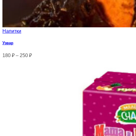
Напитки
Узвар
180
₽
–
250
₽