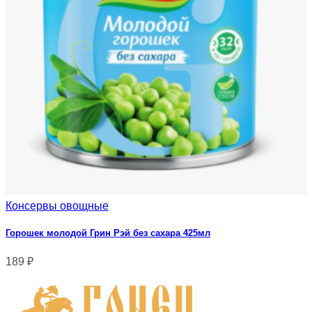
Консервы овощные
Горошек молодой Грин Рэй без сахара 425мл
189
₽