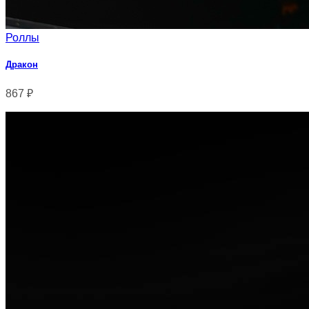
Роллы
Дракон
867
₽