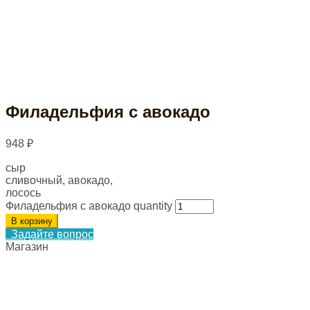
Филадельфия с авокадо
948
₽
сыр
сливочный, авокадо,
лосось
Филадельфия с авокадо quantity
В корзину
Задайте вопрос
Магазин