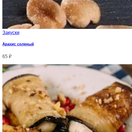
Закуски
Арахис соленый
65
₽