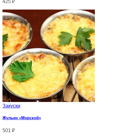
425
₽
Закуски
Жульен «Морской»
501
₽