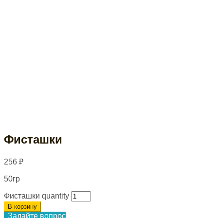
Фисташки
256
₽
50гр
Фисташки quantity
В корзину
Задайте вопрос