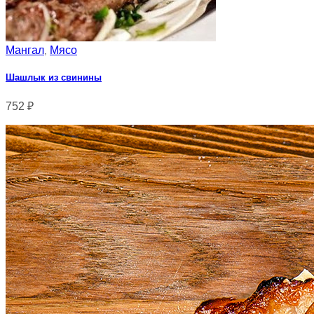
Мангал
Мясо
,
Шашлык из свинины
752
₽