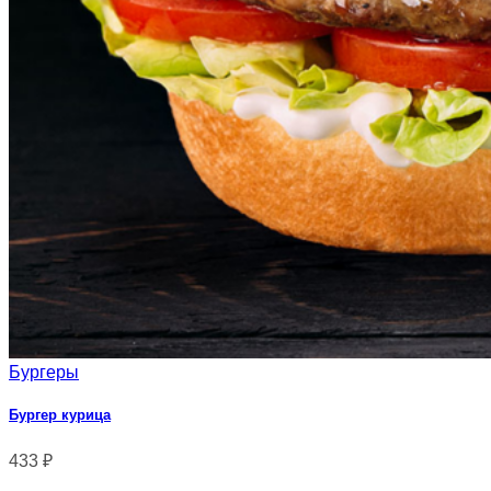
Бургеры
Бургер курица
433
₽