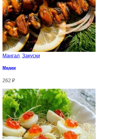
Мангал
Закуски
,
Мидии
262
₽