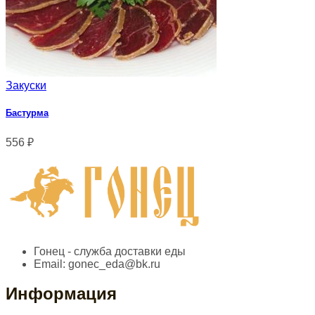
Закуски
Бастурма
556
₽
Гонец - служба доставки еды
Email:
gonec_eda@bk.ru
Информация