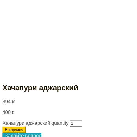
Хачапури аджарский
894
₽
400 г.
Хачапури аджарский quantity
В корзину
Задайте вопрос