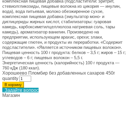
комплексная пищевая добавка (подсластители: эритрит,
стевиолгликозиды, пищевые волокна из цикория — инулин,
вода), вода питьевая, молоко обезжиренное сухое,
комплексная пищевая добавка (эмульгатор моно- и
диглицериды жирных кислот, стабилизаторы: гуаровая
камедь, карбоксиметилцеллюлоза натриевая соль, тары
камедь), ароматизатор ванилин. Произведено на
предприятии, использующем арахис, орехи; злаки,
содержащие глютен, и продукты их переработки. «Содержит
подсластители». «Является источником пищевых волокон».
Пищевая ценность 100 г продукта: белков – 3,5 г; жиров – 15 г;
углеводов – 6 г; пищевых волокон – 5,5 г.
Энергетическая ценность (калорийность) 100 г продукта —
760 кДж (180 ккал).
Хорошеево Пломбир без добавленных сахаров 450г
quantity
В корзину
Задайте вопрос
Магазин