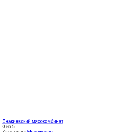
Енакиевский мясокомбинат
0
из 5
Категория:
Мороженое