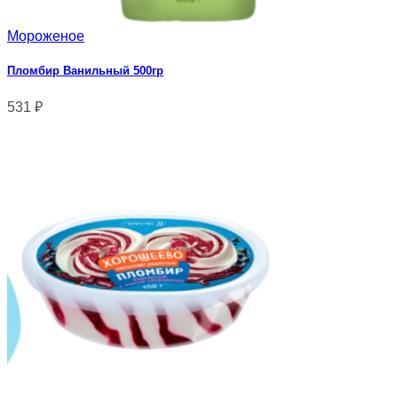
Мороженое
Пломбир Ванильный 500гр
531
₽