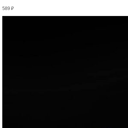
589
₽