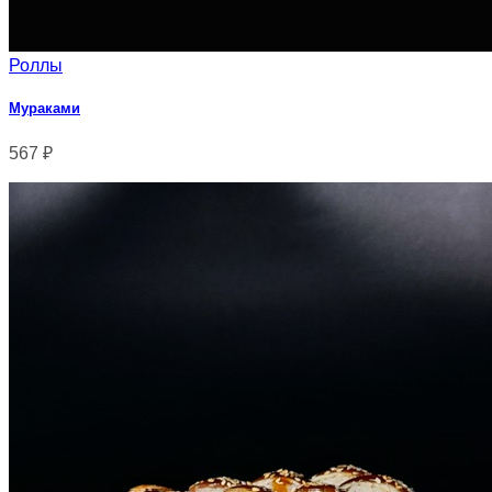
Роллы
Мураками
567
₽