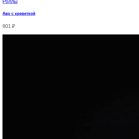
Роллы
Аво с креветкой
801
₽