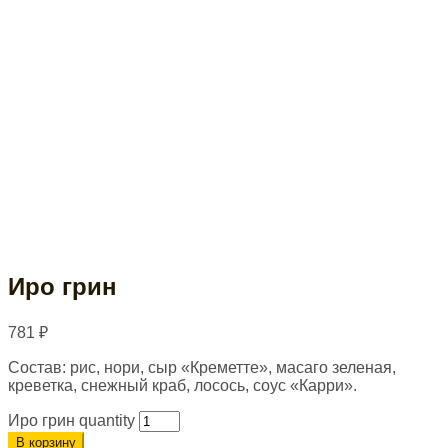
Иро грин
781
₽
Состав: рис, нори, сыр «Креметте», масаго зеленая,
креветка, снежный краб, лосось, соус «Карри».
Иро грин quantity
В корзину