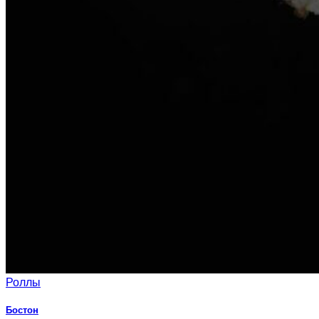
Роллы
Бостон