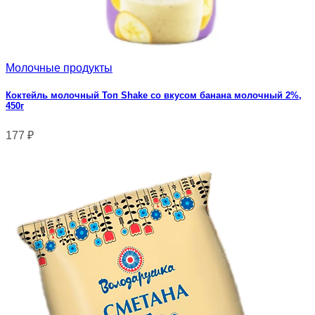
Молочные продукты
Коктейль молочный Топ Shake со вкусом банана молочный 2%,
450г
177
₽