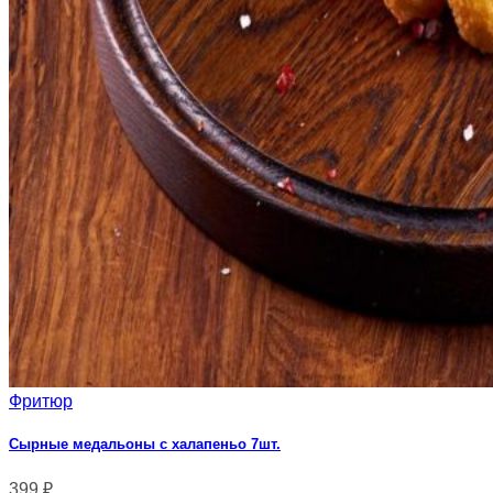
Фритюр
Сырные медальоны с халапеньо 7шт.
399
₽