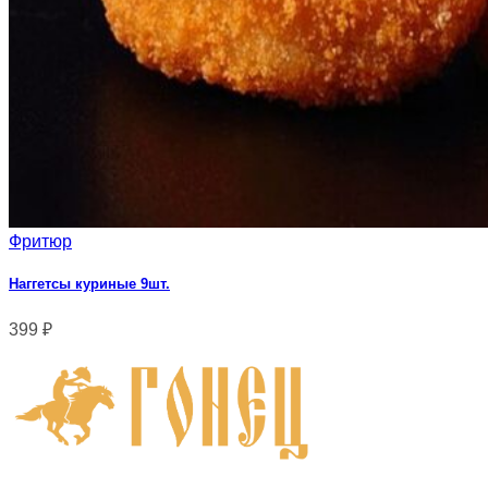
Фритюр
Наггетсы куриные 9шт.
399
₽