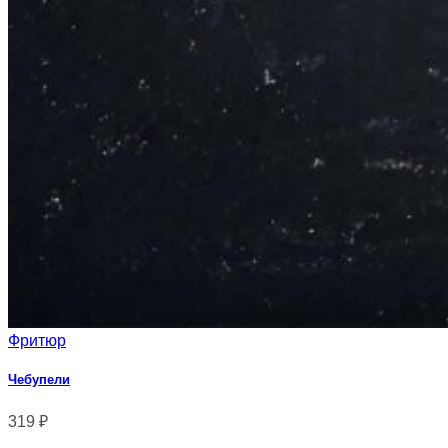
Фритюр
Чебупели
319
₽