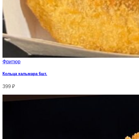
Фритюр
Кольца кальмара 6шт.
399
₽