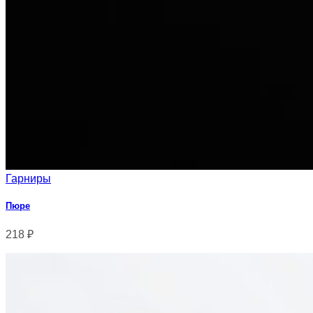
Гарниры
Пюре
218
₽