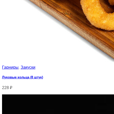
Гарниры
Закуски
,
Луковые кольца (8 штук)
228
₽